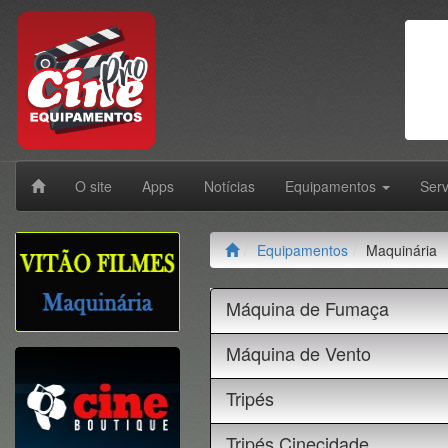
O site
Apps
Notícias
Equipamentos
Ser
Equipamentos
Maquinária
Máquina de Fumaça
Máquina de Vento
Tripés
Tripés Cinecidade