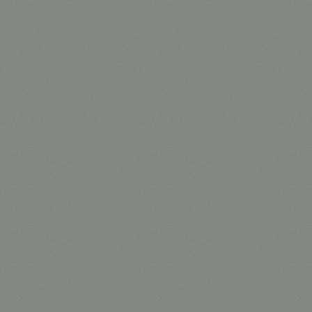
Acessórios
Praticável
3Tabelas e Banquetas
Torre de Alumínio
Ponte
Carrinhos para Equipament
Acessórios para Câmera
Ventosas
Girafas