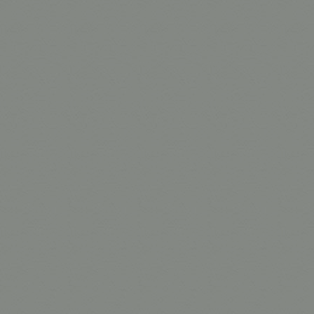
Prancha parab
Base Low Hat
Base Low Hat
Base plana c