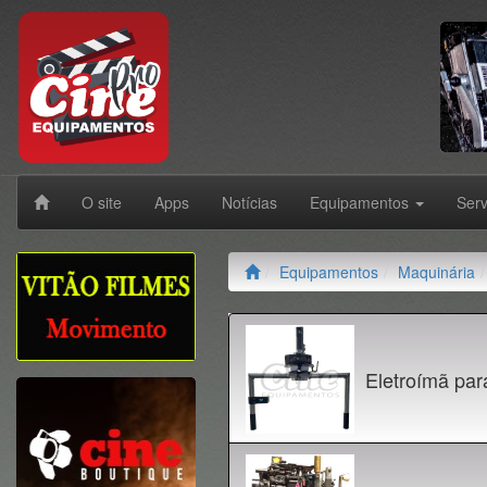
O site
Apps
Notícias
Equipamentos
Ser
Equipamentos
Maquinária
Eletroímã pa