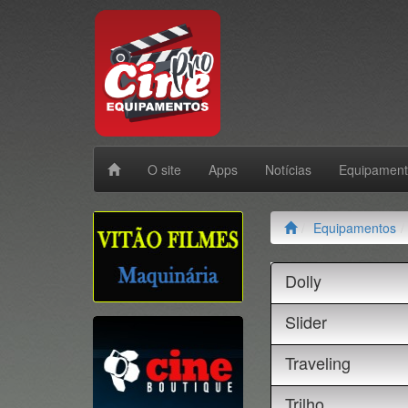
O site
Apps
Notícias
Equipamen
Equipamentos
Dolly
Slider
Traveling
Trilho