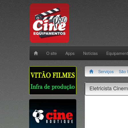
O site
Apps
Notícias
Equipamen
Serviços
São 
Eletricista Cinem