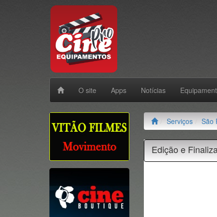
O site
Apps
Notícias
Equipamen
Serviços
São 
Edição e Finaliz