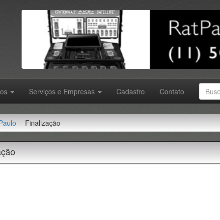
tos
Serviços e Empresas
Cadastro
Contato
Paulo
Finalização
ação