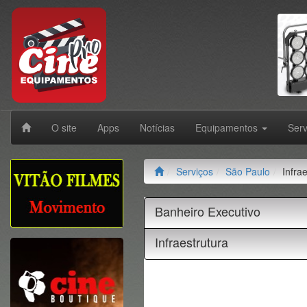
O site
Apps
Notícias
Equipamentos
Ser
Serviços
São Paulo
Infra
Banheiro Executivo
Infraestrutura