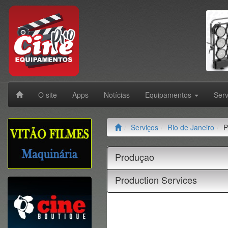
O site
Apps
Notícias
Equipamentos
Ser
Serviços
Rio de Janeiro
P
Produçao
Production Services