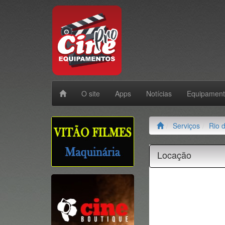
O site
Apps
Notícias
Equipamen
Serviços
Rio 
Locação