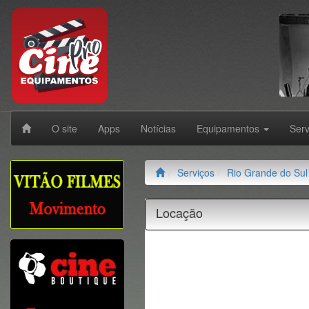
O site
Apps
Notícias
Equipamentos
Ser
Serviços
Rio Grande do Sul
Locação