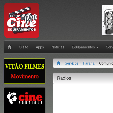
O site
Apps
Notícias
Equipamentos
Ser
Serviços
Paraná
Comuni
Rádios