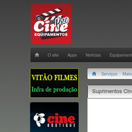
O site
Apps
Notícias
Equipamen
Serviços
Mato
Suprimentos Cin