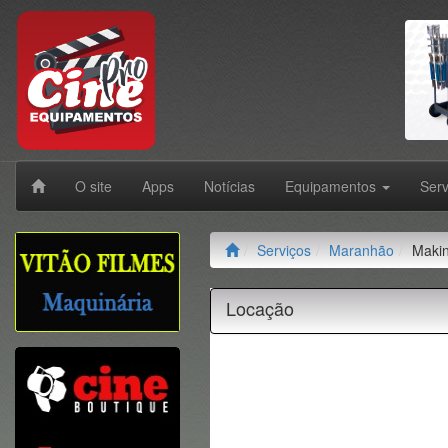
O site
Apps
Notícias
Equipamentos
Ser
Serviços
Maranhão
Makin
Locação