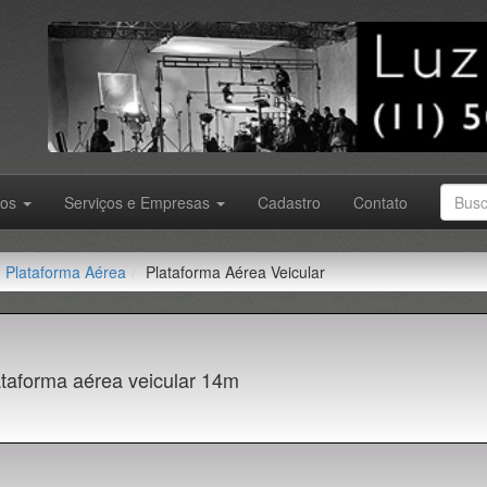
tos
Serviços e Empresas
Cadastro
Contato
Plataforma Aérea
Plataforma Aérea Veicular
ataforma aérea veicular 14m