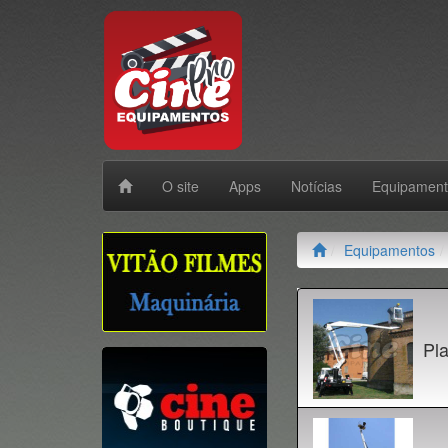
O site
Apps
Notícias
Equipamen
Equipamentos
Pl