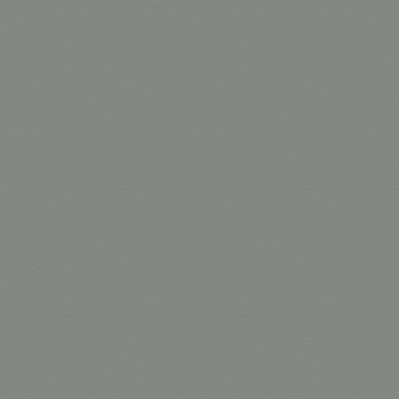
T para Vara D
X para Vara 
Articulador V
Cantoneira pa