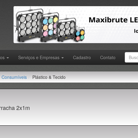
tos
Serviços e Empresas
Cadastro
Contato
Consumíveis
Plástico & Tecido
rracha 2x1m