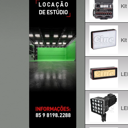
Ki
Ki
LE
LE