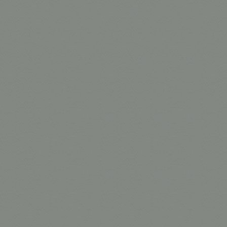
True Pola
Ultra Pola
IR
IRN3, IRN6, 