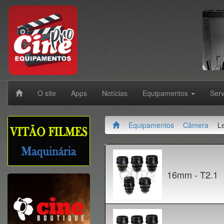
O site
Apps
Notícias
Equipamentos
Ser
Equipamentos
Câmera
L
16mm - T2.1