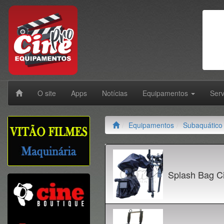
O site
Apps
Notícias
Equipamentos
Ser
Equipamentos
Subaquático
Splash Bag C