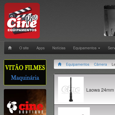
O site
Apps
Notícias
Equipamentos
Ser
Equipamentos
Câmera
L
Laowa 24mm f