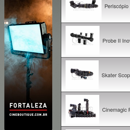
Periscópio
Probe II Ino
Skater Scop
Cinemagic R