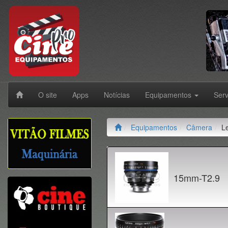
O site
Apps
Notícias
Equipamentos
Ser
Equipamentos
Câmera
L
15mm-T2.9