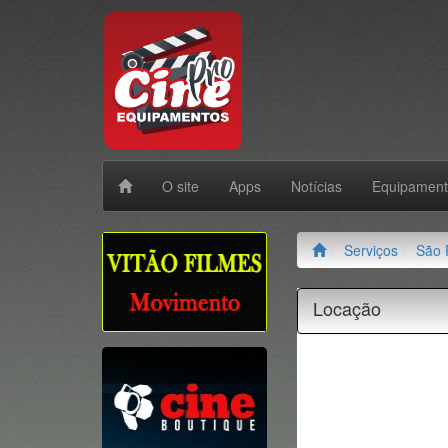
O site
Apps
Notícias
Equipamen
Serviços
São 
Locação