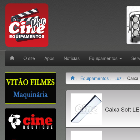
O site
Apps
Notícias
Equipamentos
Ser
Equipamentos
Luz
Caixa
Caixa Soft L