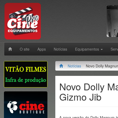
O site
Apps
Notícias
Equipamentos
Ser
Notícias
Novo Dolly Magnum
Novo Dolly M
Gizmo Jib
A nova versão do Dolly Magnum tr