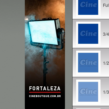
Ful
3/
1/
1/